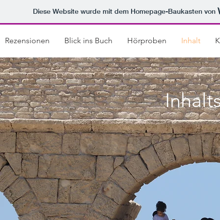
Diese Website wurde mit dem Homepage-Baukasten von
Rezensionen
Blick ins Buch
Hörproben
Inhalt
K
Inhalt